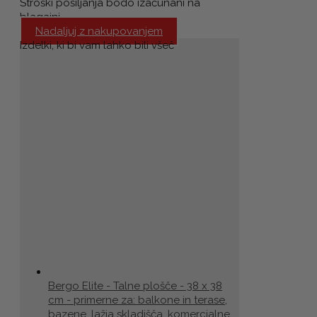
Stroški pošiljanja bodo izačunani na
blagajni.
Nadaljuj z nakupovanjem
Izdelki, ki bi vam lahko bili všeč
Bergo Elite - Talne plošče - 38 x 38
cm - primerne za: balkone in terase,
bazene, lažja skladišča, komercialne