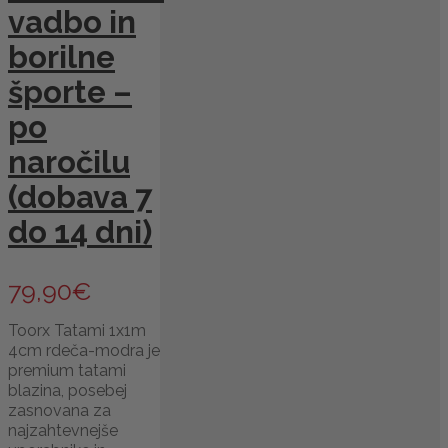
vadbo in
borilne
športe –
po
naročilu
(dobava 7
do 14 dni)
79,90
€
Toorx Tatami 1x1m
4cm rdeča-modra je
premium tatami
blazina, posebej
zasnovana za
najzahtevnejše