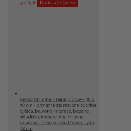
314,85
€
Dodaj v košarico
Bergo Ultimate - Talne plošče - 38 x
38 cm - primerne za: različna športna
igrišča, balkone in terase, bazene,
skladišča, komercialne in javne
površine - Plain Yellow, Plošča - 38 x
38 cm