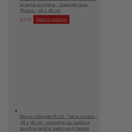
in javne površine - Graphite Gray,
Plošča - 38 x 38 cm
9,27
€
Select options
Bergo Ultimate PLUS - Talne plošče -
38 x 38 cm - primerne za: različna
športna igrišča, balkone in terase,