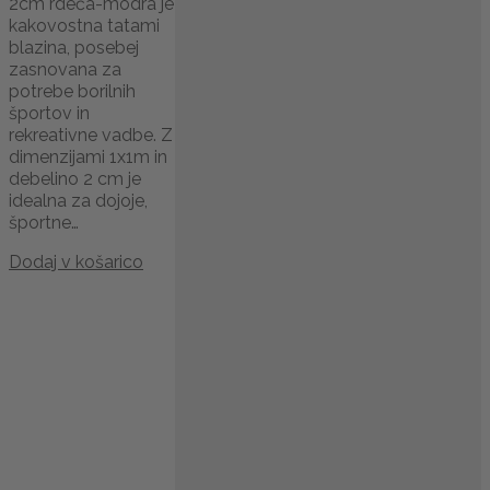
2cm rdeča-modra je
kakovostna tatami
blazina, posebej
zasnovana za
potrebe borilnih
športov in
rekreativne vadbe. Z
dimenzijami 1x1m in
debelino 2 cm je
idealna za dojoje,
športne…
Dodaj v košarico