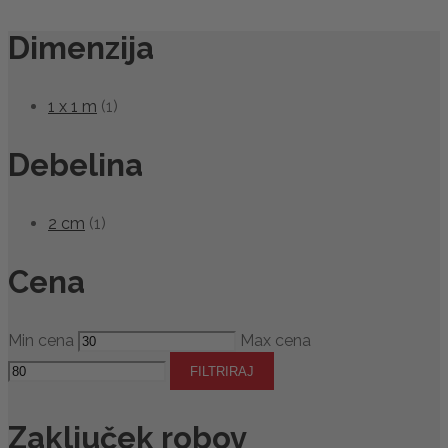
Dimenzija
1 x 1 m
(1)
Debelina
2 cm
(1)
Cena
Min cena
Max cena
FILTRIRAJ
Zaključek robov