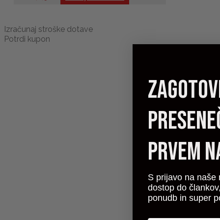
Izračunaj stroške dotave
Potrdi kupon
zagotovi
presene
prvem n
S prijavo na naše 
dostop do člankov,
ponudb in super p