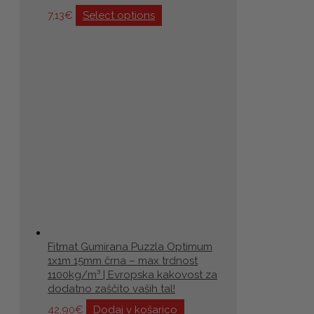
7,13
€
Select options
Fitmat Gumirana Puzzla Optimum
1x1m 15mm črna – max trdnost
1100kg/m³ | Evropska kakovost za
dodatno zaščito vaših tal!
42,90
€
Dodaj v košarico