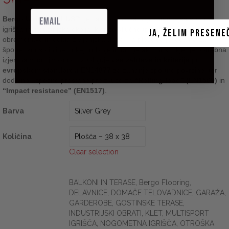
Bergo Ultimate PLUS™
je zasnovana za najzahtevnejša športna
igrišča in industrijska okolja, kjer so ključne trpežnost, odpornost na
JA, ŽELIM PRESENE
obremenitve in dolga življenjska doba. Ta ploščica je idealna za
športe, kot so inline hokej, rolanje in druge aktivnosti, kjer je potrebna
izjemna vzdržljivost tal. Izpolnjuje
vse zahteve in kriterije
po
evropskem standardu EN14877
za zunanje športne površine, ter
dodatno uspešno prestane preizkuse za
“Rolling load” (EN1569)
in
“Impact resistance” (EN1517)
.
Barva
Količina
Clear selection
BALKONI IN TERASE
,
Bergo Flooring
,
DELAVNICE
,
DOMAČE TELOVADNICE
,
GARAŽA
,
GARDEROBE
,
GOSTINSKE TERASE
,
INDUSTRIJSKI OBRATI
,
KLET
,
MULTISPORT
IGRIŠČA
,
NOGOMETNA IGRIŠČA
,
OTROŠKA