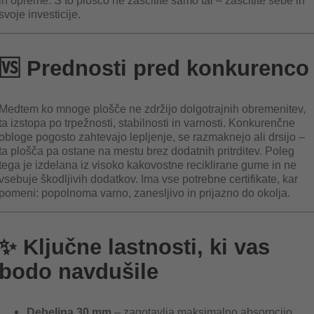
in opreme. S to ploščo ne zaščitite samo tal – zaščitite sebe in
svoje investicije.
🆚 Prednosti pred konkurenco
Medtem ko mnoge plošče ne zdržijo dolgotrajnih obremenitev,
ta izstopa po trpežnosti, stabilnosti in varnosti. Konkurenčne
obloge pogosto zahtevajo lepljenje, se razmaknejo ali drsijo –
ta plošča pa ostane na mestu brez dodatnih pritrditev. Poleg
tega je izdelana iz visoko kakovostne reciklirane gume in ne
vsebuje škodljivih dodatkov. Ima vse potrebne certifikate, kar
pomeni: popolnoma varno, zanesljivo in prijazno do okolja.
✨ Ključne lastnosti, ki vas
bodo navdušile
Debelina 30 mm
– zagotavlja maksimalno absorpcijo