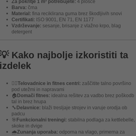
Za pokritje 1 m² potrebujete:
4 plošče
Barva:
črna
Material:
fina reciklirana guma brez škodljivih snovi
Certifikati:
ISO 9001, EN 71, EN 1177
Vzdrževanje:
sesanje, brisanje z vlažno krpo, blag
detergent
💡 Kako najbolje izkoristiti ta
izdelek
🏋️‍♂️
Telovadnice in fitnes centri:
zaščitite talno površino
pod utežmi in napravami
🏠
Domači fitnes:
idealna rešitev za vadbo brez poškodb
tal in brez hrupa
🔧
Delavnice:
blaži tresljaje strojev in varuje orodja ob
padcu
🎯
Funkcionalni treningi:
stabilna podlaga za kettlebelle,
skoke in dvige
🌧️
Zunanja uporaba:
odporna na vlago, primerna za