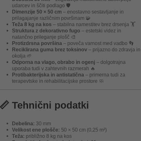
udarcev in ščiti podlago 🛡️
Dimenzije 50 × 50 cm
– enostavno sestavljanje in
prilagajanje različnim površinam 🧩
Teža 8 kg na kos
– stabilna namestitev brez drsenja 🏋️
Struktura z dekorativno fugo
– estetski videz in
natančno prileganje plošč 🎨
Protizdrsna površina
– poveča varnost med vadbo 👣
Reciklirana guma brez toksinov
– prijazno do zdravja in
okolja 🌱
Odporna na vlago, obrabo in ogenj
– dolgotrajna
uporaba tudi v zahtevnih razmerah 🔥
Protibakterijska in antistatična
– primerna tudi za
terapevtske in rehabilitacijske prostore 🧼
📏 Tehnični podatki
Debelina:
30 mm
Velikost ene plošče:
50 × 50 cm (0,25 m²)
Teža:
približno 8 kg na kos