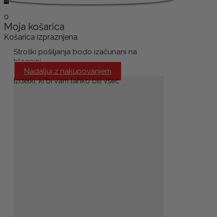
0
Moja košarica
Košarica izpraznjena
Stroški pošiljanja bodo izačunani na
blagajni.
Nadaljuj z nakupovanjem
Izdelki, ki bi vam lahko bili všeč