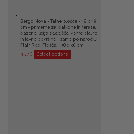
Bergo Nova - Talne plošče - 38 x 38
cm - primerne za: balkone in terase,
bazene, lažja skladišča, komercialne
in javne površine - samo po naročilu -
Plain Red, Plošča - 38 x 38 cm
9,27
€
Select options