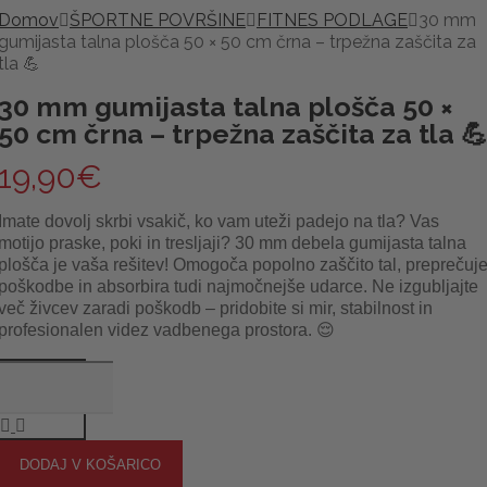
Domov
ŠPORTNE POVRŠINE
FITNES PODLAGE
30 mm
gumijasta talna plošča 50 × 50 cm črna – trpežna zaščita za
tla 💪
30 mm gumijasta talna plošča 50 ×
50 cm črna – trpežna zaščita za tla 
19,90
€
Imate dovolj skrbi vsakič, ko vam uteži padejo na tla? Vas
motijo praske, poki in tresljaji? 30 mm debela gumijasta talna
plošča je vaša rešitev! Omogoča popolno zaščito tal, preprečuj
poškodbe in absorbira tudi najmočnejše udarce. Ne izgubljajte
več živcev zaradi poškodb – pridobite si mir, stabilnost in
profesionalen videz vadbenega prostora. 😌
DODAJ V KOŠARICO