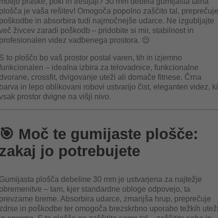
motijo praske, poki in tresljaji? 30 mm debela gumijasta talna
plošča je vaša rešitev! Omogoča popolno zaščito tal, preprečuj
poškodbe in absorbira tudi najmočnejše udarce. Ne izgubljajte
več živcev zaradi poškodb – pridobite si mir, stabilnost in
profesionalen videz vadbenega prostora. 😌
S to ploščo bo vaš prostor postal varen, tih in izjemno
funkcionalen – idealna izbira za telovadnice, funkcionalne
dvorane, crossfit, dvigovanje uteži ali domače fitnese. Črna
barva in lepo oblikovani robovi ustvarijo čist, eleganten videz, ki
vsak prostor dvigne na višji nivo.
🎯 Moč te gumijaste plošče:
zakaj jo potrebujete
Gumijasta plošča debeline 30 mm je ustvarjena za najtežje
obremenitve – tam, kjer standardne obloge odpovejo, ta
prevzame breme. Absorbira udarce, zmanjša hrup, preprečuje
zdrse in poškodbe ter omogoča brezskrbno uporabo težkih utež