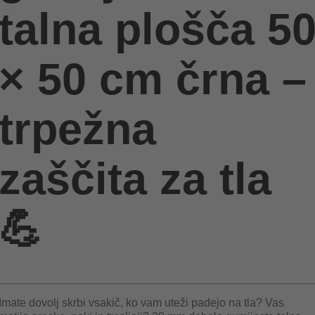
talna plošča 5
× 50 cm črna –
trpežna
zaščita za tla
💪
Imate dovolj skrbi vsakič, ko vam uteži padejo na tla? Vas