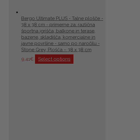
Bergo Ultimate PLUS - Talne plošče -
38 x 38 cm - primerne za: različna
športna igrišča, balkone in terase,
bazene, skladišča, komercialne in
javne površine - samo po naročilu -
Stone Grey, Plošča – 38 x 38 cm
9,41
€
Select options