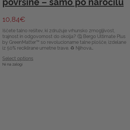
površine – samo po naročilu
10,84
€
Iščete talno rešitev, ki združuje vrhunsko zmogljivost,
trajnost in odgovornost do okolja? 🤔 Bergo Ultimate Plus
by GreenMatter™ so revolucionarne talne plošče, izdelane
iz 50% reciklirane umetne trave. ♻️ Njihova…
Select options
Ni na zalogi