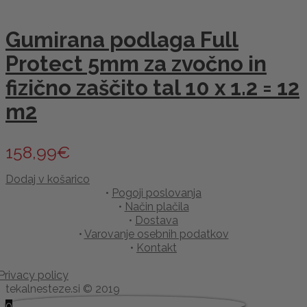
Gumirana podlaga Full
Protect 5mm za zvočno in
fizično zaščito tal 10 x 1.2 = 12
m2
158,99
€
Dodaj v košarico
•
Pogoji poslovanja
•
Način plačila
•
Dostava
•
Varovanje osebnih podatkov
•
Kontakt
Privacy policy
tekalnesteze.si © 2019
0