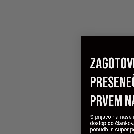
zagotovi
presene
prvem n
S prijavo na naše 
dostop do člankov,
ponudb in super p