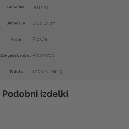
30 mm
Debelina
0,5 x 0,5 m
Dimenzije
Plošča
Vrsta
Raven rob
Zaključek robov
1000 kg/dm3
Trdota
Podobni izdelki