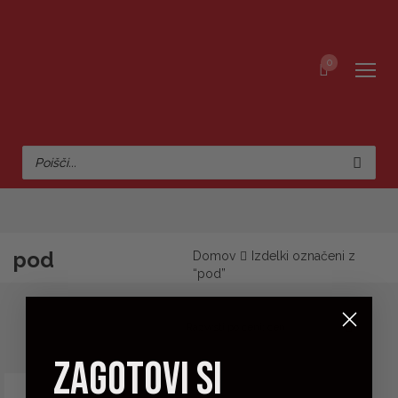
0
pod
Domov
Izdelki označeni z
“pod”
zagotovi si