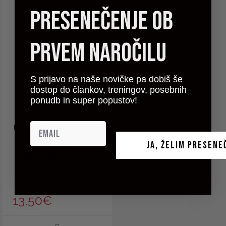
presenečenje ob
prvem naročilu
S prijavo na naše novičke pa dobiš še
dostop do člankov, treningov, posebnih
ponudb in super popustov!
Fitnes podloga iz
reciklirane gume ♻️
| 10 mm | 50×50 cm |
JA, ŽELIM PRESENE
Zaščitite svoja tla
💪 in izboljšajte
trening!
13,50
€