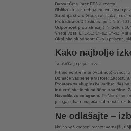
Barva:
Črna (brez EPDM vzorca)
Oblika:
Puzzle (robovi za enostavno pov
Spodnja stran:
Gladka ali ojačana s str
Protizdrsnost:
Testirana po DIN 51 131
Odpornost proti abraziji:
Pri testu s 50
Vnetljivost:
EFL-S1; Cfl-s1; Cfl-s2 (v s
Okoljska skladnost:
Okolju prijazna, s
Kako najbolje izk
Ta plošča je popolna za:
Fitnes centre in telovadnice:
Osnovna za
Domače vadbene prostore:
Zagotavlja u
Prostore za skupinske vadbe:
Idealna z
Industrijske in skladiščne površine:
Za
Navodila za polaganje:
Ploščo lahko pre
prilegajo, kar omogoča stabilnost brez dod
Ne odlašajte – izb
Naj bo vaš vadbeni prostor
varnejši, tiš