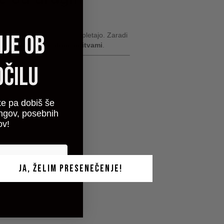
je ob
aj se plošče med seboj prepletajo. Zaradi
d srednje težkimi obremenitvami
.
čilu
ke pa dobiš še
ingov, posebnih
ov!
JA, ŽELIM PRESENEČENJE!