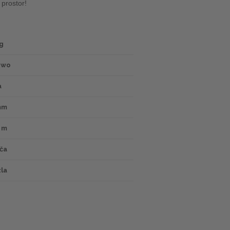
 prostor!
g
ewo
a
mm
1 m
ča
la