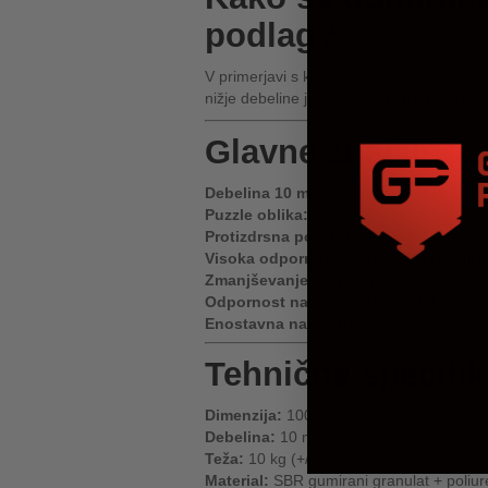
podlag?
V primerjavi s klasičnimi kvadratnimi pl
nižje debeline je ta plošča
lažja za prena
Glavne značilnost
Debelina 10 mm:
Tanek, a trpežen sloj za
Puzzle oblika:
Enostavno sestavljanje br
Protizdrsna površina:
Omogoča varen opr
Visoka odpornost:
Narejena iz
trpežni
Zmanjševanje hrupa in vibracij:
Primer
Odpornost na temperature:
Deluje v r
Enostavna namestitev:
Zahvaljujoč puzz
Tehnične specifik
Dimenzija:
1000 x 1000 mm
Debelina:
10 mm
Teža:
10 kg (+/- 200 g)
Material:
SBR gumirani granulat + poliur