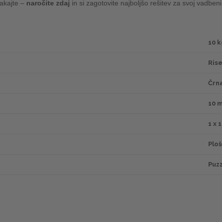
čakajte –
naročite zdaj
in si zagotovite najboljšo rešitev za svoj vadbeni
10 k
Ris
Črn
10 
1 x 
Ploš
Puzz