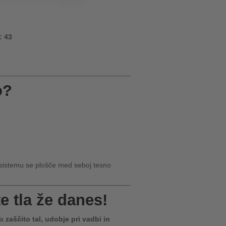
: 43
o?
 sistemu se plošče med seboj tesno
te tla že danes!
za
zaščito tal, udobje pri vadbi in