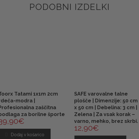
PODOBNI IZDELKI
Toorx Tatami 1x1m 2cm
SAFE varovalne talne
rdeča-modra |
plošče | Dimenzije: 50 cm
Profesionalna zaščitna
x 50 cm | Debelina: 3 cm |
podlaga za borilne športe
Zelena | Za vsak korak –
39,90
€
varno, mehko, brez skrbi.
12,90
€
Dodaj v košarico