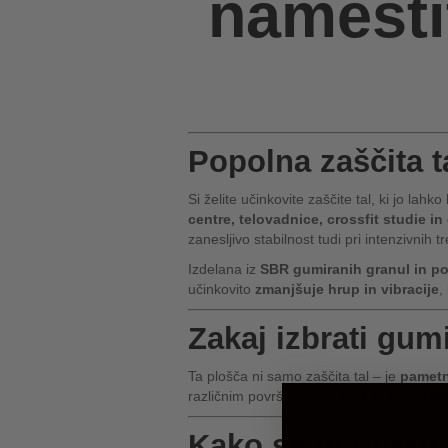
namesti
Popolna zaščita t
Si želite učinkovite zaščite tal, ki jo lah
centre, telovadnice, crossfit studie 
zanesljivo stabilnost tudi pri intenzivnih t
Izdelana iz
SBR gumiranih granul in po
učinkovito
zmanjšuje hrup in vibracije
,
Zakaj izbrati gu
Ta plošča ni samo zaščita tal – je
pametn
različnim površinam. Je
lahka, a vzdržlj
Kako se gumirana