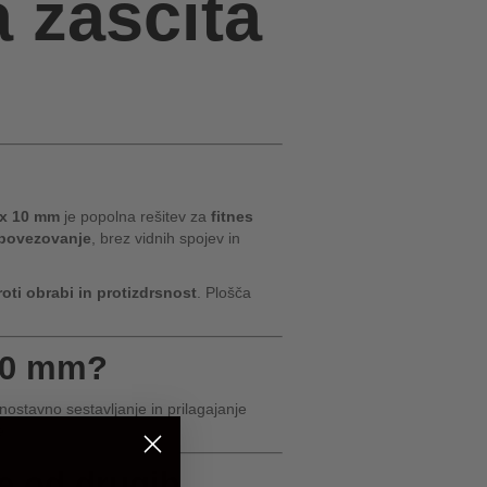
 zaščita
 x 10 mm
je popolna rešitev za
fitnes
 povezovanje
, brez vidnih spojev in
oti obrabi in protizdrsnost
. Plošča
 10 mm?
stavno sestavljanje in prilagajanje
e.
e od drugih