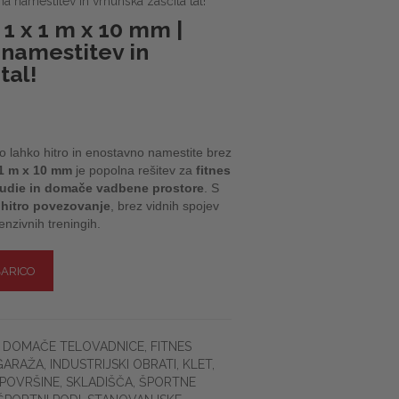
a namestitev in vrhunska zaščita tal!
1 x 1 m x 10 mm |
 namestitev in
tal!
i jo lahko hitro in enostavno namestite brez
 1 m x 10 mm
je popolna rešitev za
fitnes
studie in domače vadbene prostore
. S
a
hitro povezovanje
, brez vidnih spojev
tenzivnih treningih.
ŠARICO
,
DOMAČE TELOVADNICE
,
FITNES
GARAŽA
,
INDUSTRIJSKI OBRATI
,
KLET
,
POVRŠINE
,
SKLADIŠČA
,
ŠPORTNE