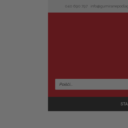
040 690 797
info@gumiranepodlag
STA