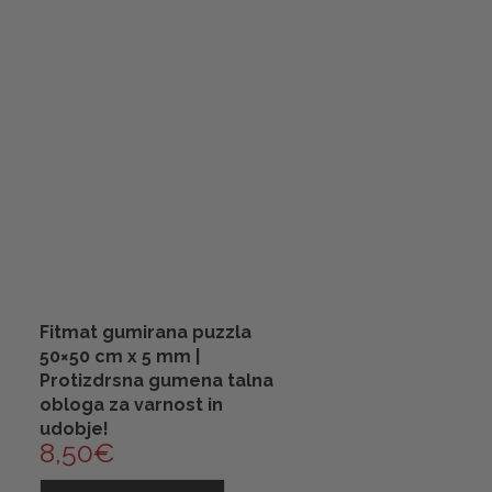
Fitmat gumirana puzzla
50×50 cm x 5 mm |
Protizdrsna gumena talna
obloga za varnost in
udobje!
8,50
€