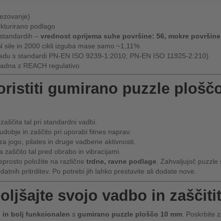
ezovanje)
ukturirano podlago
 standardih –
vrednost oprijema suhe površine: 56, mokre površine
N sile in 2000 cikli izguba mase samo ~1,11%
kladu s standardi PN-EN ISO 9239-1:2010; PN-EN ISO 11925-2:210)
kladna z REACH regulativo
oristiti gumirano puzzle plošč
ščita tal pri standardni vadbi.
dobje in zaščito pri uporabi fitnes naprav.
a jogo, pilates in druge vadbene aktivnosti.
 zaščito tal pred obrabo in vibracijami.
prosto položite na različne
trdne, ravne podlage
. Zahvaljujoč puzzle
atnih pritrditev. Po potrebi jih lahko prestavite ali dodate nove.
oljšajte svojo vadbo in zaščiti
ji in bolj funkcionalen
s
gumirano puzzle ploščo 10 mm
. Poskrbite 