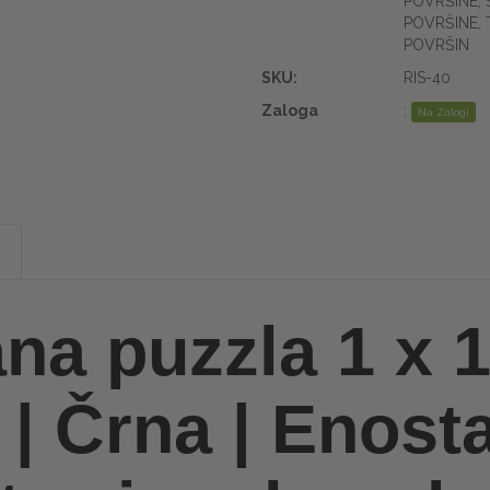
POVRŠINE
,
POVRŠINE
,
POVRŠIN
SKU:
RIS-40
Zaloga
:
Na Zalogi
na puzzla 1 x 1
| Črna | Enost