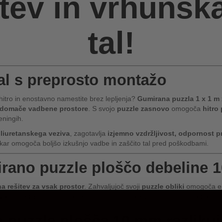
tev in vrhunska
tal!
al s preprosto montažo
ko hitro in enostavno namestite brez lepljenja?
Gumirana puzzla 1 x 1 m
in domače vadbene prostore
. S svojo
puzzle zasnovo
omogoča
hitro
reningih.
liuretanskega veziva
, zagotavlja
izjemno vzdržljivost, odpornost pr
 kar omogoča boljšo izkušnjo vadbe in zaščito tal pred poškodbami.
mirano puzzle ploščo debeline
a rešitev za vsak prostor
. Zahvaljujoč svoji
puzzle obliki
omogoča eno
iva
, primerna za prostore, kjer želite hitro prekriti tla brez trajne pritrditv
 puzzle plošča 10 mm razlikuj