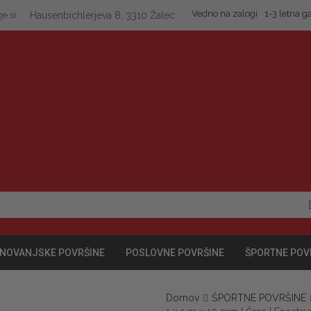
Vedno na zalogi
1-3 letna g
e.si
Hausenbichlerjeva 8, 3310 Žalec
NOVANJSKE POVRŠINE
POSLOVNE POVRŠINE
ŠPORTNE POV
Domov
ŠPORTNE POVRŠINE