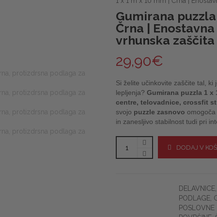
1 x 1 m x 10 mm | Črna | Enostavn
Gumirana puzzla 
Črna | Enostavna
vrhunska zaščita 
29,90
€
Si želite učinkovite zaščite tal, k
lepljenja?
Gumirana puzzla 1 x
centre, telovadnice, crossfit 
svojo
puzzle zasnovo
omogoč
in zanesljivo stabilnost tudi pri in
DODAJ V KO
DELAVNICE
PODLAGE
,
POSLOVNE 