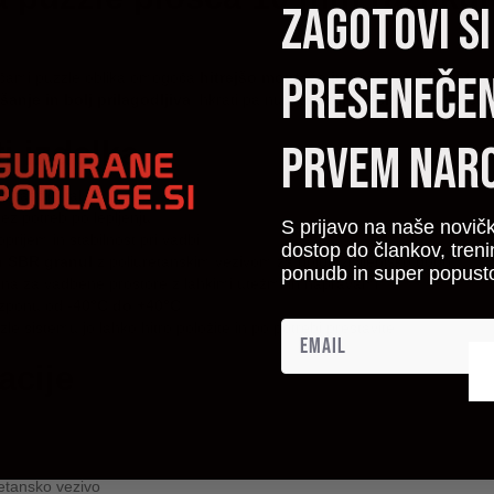
zagotovi si
presenečen
oščami puzzle oblika omogoča
hitrejšo montažo in večjo stabilnost
, s
šanje in bolj prilagodljiva
, hkrati pa nudi
dovolj zaščite za tla pre
i izdelka
prvem naro
 zaščito tal.
ez potreb po lepljenju.
S prijavo na naše novič
ijem in stabilnost pri vadbi.
dostop do člankov, tren
h SBR granul
z poliuretanskim vezivom za dolgo življenjsko dobo.
ponudb in super popust
na za vadbene prostore z lahkimi utežmi in napravami.
azponu od
-40°C do +40°C
.
le sistemu jo lahko hitro položite in po potrebi prestavite.
acije
etansko vezivo