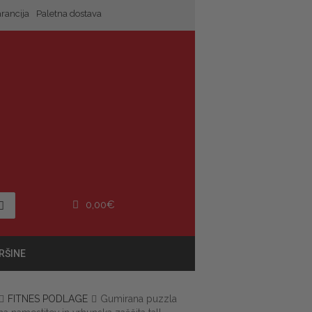
arancija
Paletna dostava
0,00
€
RŠINE
FITNES PODLAGE
Gumirana puzzla