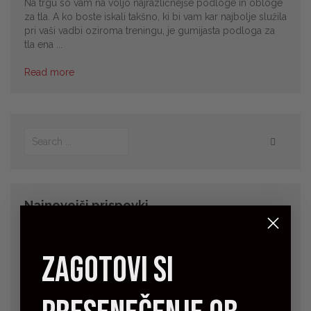
Na trgu so vam na voljo najrazličnejše podloge in obloge
za tla. A ko boste iskali takšno, ki bi vam kar najbolje služila
pri vaši vadbi oziroma treningu, je gumijasta podloga za
tla ena ...
Read more
Najnovejši prispevki
Bergo talne plošče – Inovativna rešitev za vsak prostor! 💡
Vodič za izbiro in prednosti
zagotovi si
Umetna trava za športne površine
Ključne karakteristike podloge za telovadbo
Kje vse je lahko dobrodošla visokokakovostna guma za