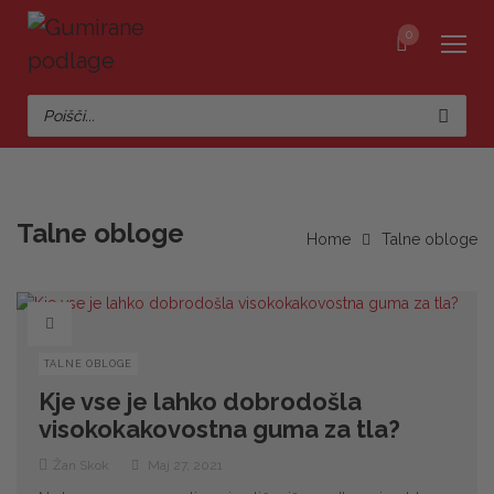
0
Talne obloge
Home
Talne obloge
TALNE OBLOGE
Kje vse je lahko dobrodošla
visokokakovostna guma za tla?
Žan Skok
Maj 27, 2021