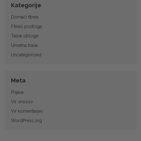
Kategorije
Domači fitnes
Fitnes podloga
Talne obloge
Umetna trava
Uncategorized
Meta
Prijava
Vir vnosov
Vir komentarjev
Bergo XL - Talne plošče
WordPress.org
- 38 x 38 cm - primerne
za: balkone in terase,
bazene, lažja skladišča,