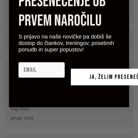
presenečenje ob
tla?
prvem naročilu
Katero gumirano podlago izbrati za domači fitnes?
S prijavo na naše novičke pa dobiš še
Nedavni komentarji
dostop do člankov, treningov, posebnih
ponudb in super popustov!
Arhivi
JA, ŽELIM PRESENE
februar 2025
marec 2022
februar 2022
maj 2021
januar 2021