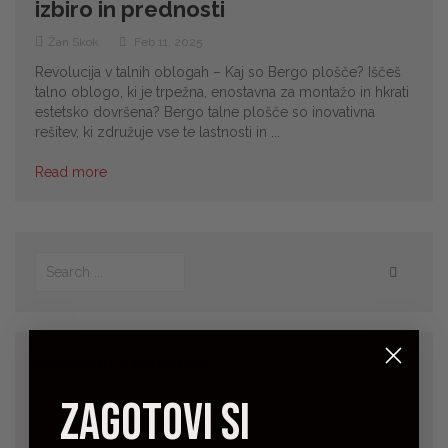
izbiro in prednosti
Žan Skok
Feb 11, 2025
Revolucija v talnih oblogah – Kaj so Bergo plošče? Iščeš
talno oblogo, ki je trpežna, enostavna za montažo in hkrati
estetsko dovršena? Bergo talne plošče so inovativna
rešitev, ki združuje vse te lastnosti in ...
Read more
Najnovejši prispevki
zagotovi si
Bergo talne plošče – Inovativna rešitev za vsak prostor! 💡
Vodič za izbiro in prednosti