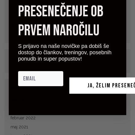
Umetna trava za športne površine
presenečenje ob
Ključne karakteristike podloge za telovadbo
Kje vse je lahko dobrodošla visokokakovostna guma za
prvem naročilu
tla?
Katero gumirano podlago izbrati za domači fitnes?
S prijavo na naše novičke pa dobiš še
dostop do člankov, treningov, posebnih
Nedavni komentarji
ponudb in super popustov!
JA, ŽELIM PRESENE
Arhivi
februar 2025
marec 2022
februar 2022
maj 2021