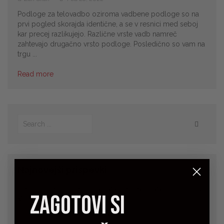
Podloge za telovadbo oziroma vadbene podloge so na
prvi pogled skorajda identične, a se v resnici med seboj
kar precej razlikujejo. Različne vrste vadb namreč
zahtevajo drugačno vrsto podloge. Posledično so vam na
trgu ...
Read more
Najnovejši prispevki
Bergo talne plošče – Inovativna rešitev za vsak prostor! 💡
zagotovi si
Vodič za izbiro in prednosti
Umetna trava za športne površine