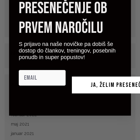
presenečenje ob
Ključne karakteristike podloge za telovadbo
Kje vse je lahko dobrodošla visokokakovostna guma za
tla?
prvem naročilu
Katero gumirano podlago izbrati za domači fitnes?
S prijavo na naše novičke pa dobiš še
dostop do člankov, treningov, posebnih
Nedavni komentarji
ponudb in super popustov!
Arhivi
JA, ŽELIM PRESENE
februar 2025
marec 2022
februar 2022
maj 2021
januar 2021