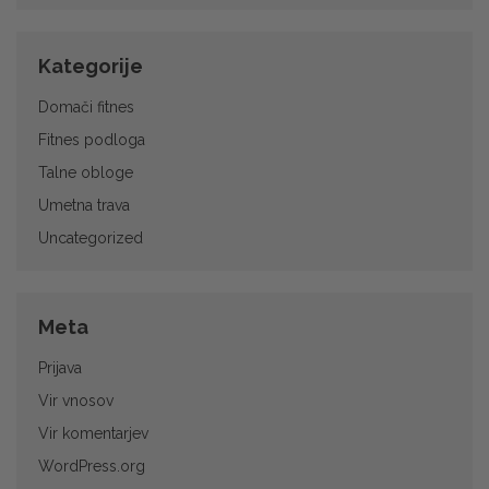
Kategorije
Domači fitnes
Fitnes podloga
Talne obloge
Umetna trava
Uncategorized
Meta
Prijava
Vir vnosov
Vir komentarjev
Bergo Ultimate - Talne
Fitmat Gumira
plošče - 38 x 38 cm -
WordPress.org
Optimum 1x1
primerne za: različna