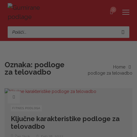
0
Oznaka:
podloge
Home
za telovadbo
podloge za telovadbo
FITNES PODLOGA
Ključne karakteristike podloge za
telovadbo
Žan Skok
Feb 28, 2022